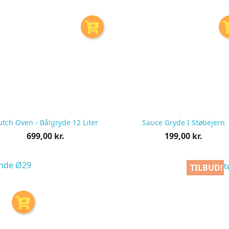
tch Oven - Bålgryde 12 Liter
Sauce Gryde I Støbejern
Pris
Pris
699,00 kr.
199,00 kr.
pr.
pr.
stk
stk
TILBUD!