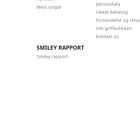
persondata
Mest solgte
Sikker betaling
Forsendelse og retu
Om grillbutikken
Kontakt os
SMILEY RAPPORT
Smiley rapport
Copyright© 2012-2021 Grillbutikken.dk. Mad