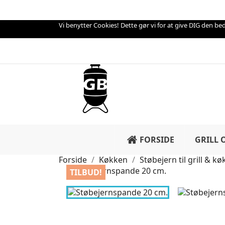
Vi benytter Cookies! Dette gør vi for at give DIG den beds
FORSIDE
GRILL 
Forside
Køkken
Støbejern til grill & k
TILBUD!