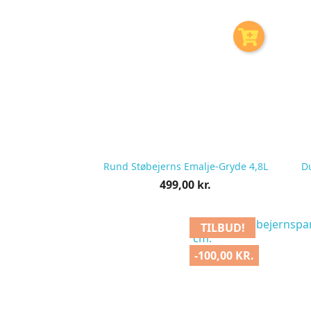
Rund Støbejerns Emalje-Gryde 4,8L
Du
Pris
499,00 kr.
pr.
stk
TILBUD!
-100,00 KR.