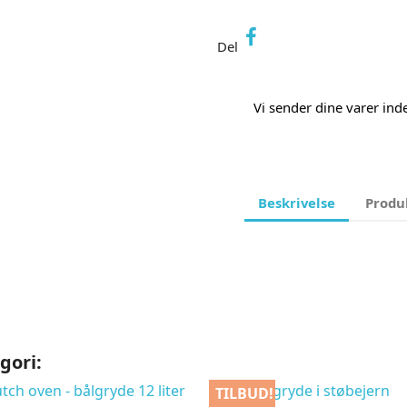
Del
Vi sender dine varer in
Beskrivelse
Produ
gori:
TILBUD!