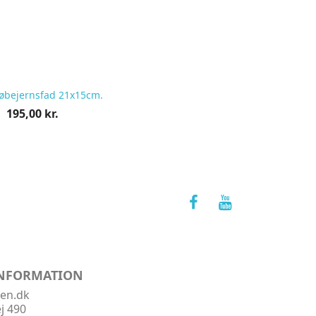
tøbejernsfad 21x15cm.
Pris
195,00 kr.
pr.
stk
INFORMATION
ken.dk
j 490