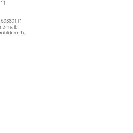
111
J
:
60880111
 e-mail:
butikken.dk