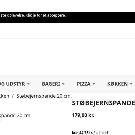
te oplevelse. Klik ja for at acceptere.
OG UDSTYR
BAGERI
PIZZA
KØKKEN
økken
Støbejernspande 20 cm.
STØBEJERNSPANDE
179,00 kr.