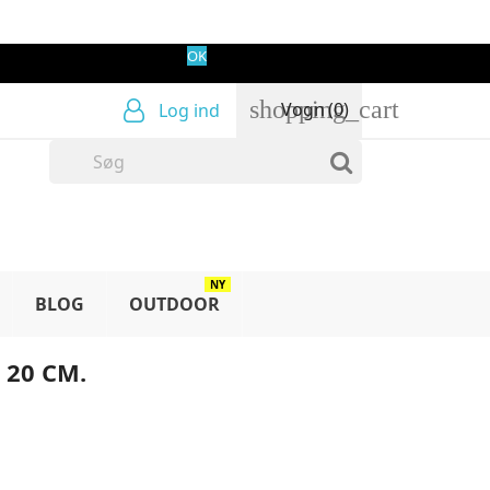
OK
shopping_cart
Vogn
(0)
Log ind
NY
BLOG
OUTDOOR
 20 CM.