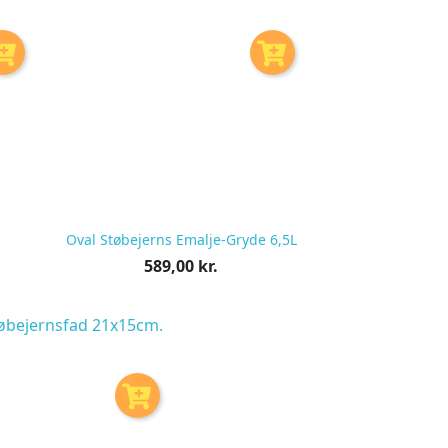
Oval Støbejerns Emalje-Gryde 6,5L
Pris
589,00 kr.
pr.
stk