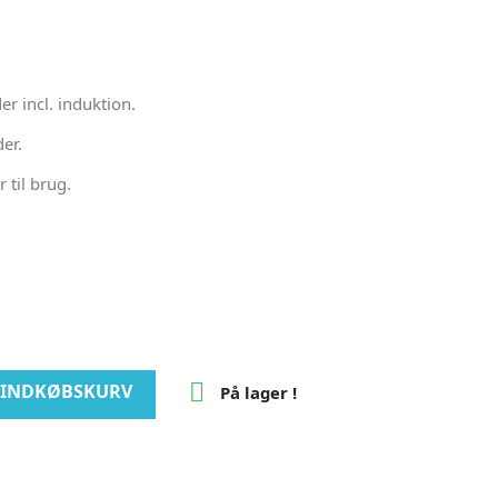
er incl. induktion.
er.
 til brug.

I INDKØBSKURV
På lager !