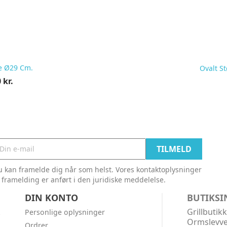
e Ø29 Cm.
Ovalt S
 kr.
 kan framelde dig når som helst. Vores kontaktoplysninger
l framelding er anført i den juridiske meddelelse.
DIN KONTO
BUTIKS
Grillbutik
k
Personlige oplysninger
Ormslevve
Ordrer