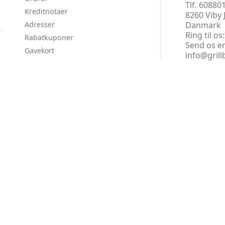
Tlf. 60880
Kreditnotaer
8260 Viby 
Adresser
Danmark
r
Ring til os
Rabatkuponer
Send os en
Gavekort
info@grill
e with ♡ in Denmark :-)