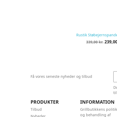
Rustik Støbejernspand
Normalpris
Pris
239,00
339,00 kr.
pr.
stk
Få vores seneste nyheder og tilbud
Du
ti
PRODUKTER
INFORMATION
Tilbud
Grillbutikkens politi
og behandling af
Nyheder