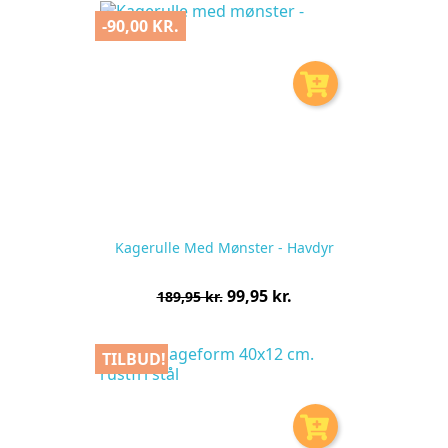
-90,00 KR.
Kagerulle Med Mønster - Havdyr
Normalpris
Pris
99,95 kr.
189,95 kr.
pr.
stk
TILBUD!