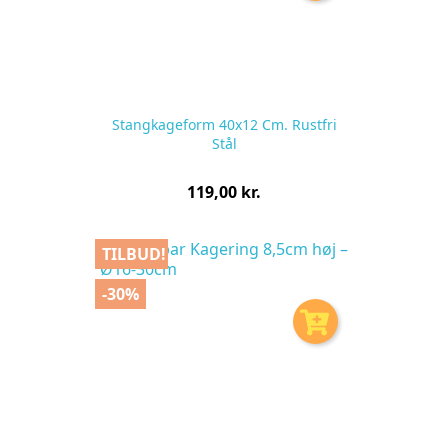
Stangkageform 40x12 Cm. Rustfri
Stål
Pris
119,00 kr.
pr.
stk
TILBUD!
-30%