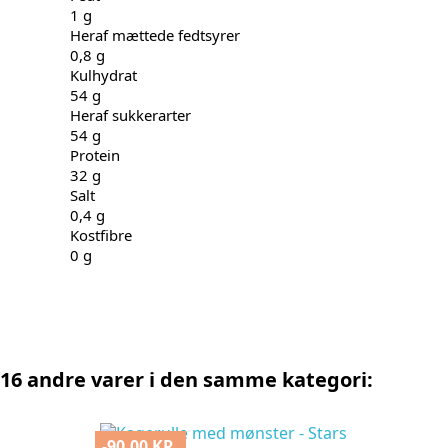
1 g
Heraf mættede fedtsyrer
0,8 g
Kulhydrat
54 g
Heraf sukkerarter
54 g
Protein
32 g
Salt
0,4 g
Kostfibre
0 g
16 andre varer i den samme kategori:
-90,00 KR.