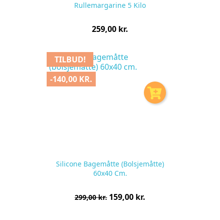
Rullemargarine 5 Kilo
Pris
259,00 kr.
pr.
stk
TILBUD!
-140,00 KR.
Silicone Bagemåtte (bolsjemåtte)
60x40 Cm.
Normalpris
Pris
159,00 kr.
299,00 kr.
pr.
stk