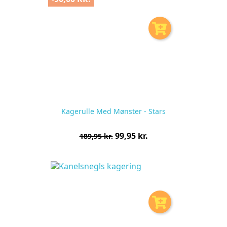
Kagerulle Med Mønster - Stars
Normalpris
Pris
99,95 kr.
189,95 kr.
pr.
stk