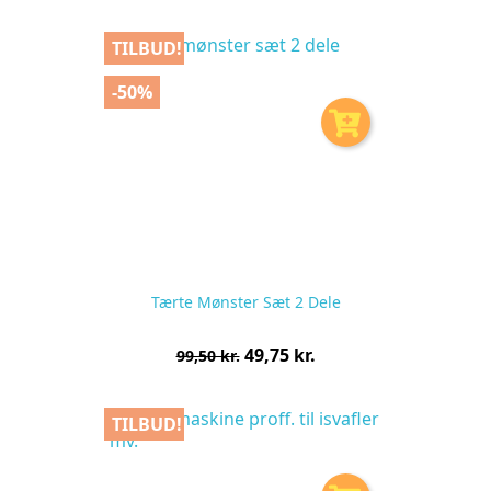
stk
TILBUD!
-50%
Tærte Mønster Sæt 2 Dele
Normalpris
Pris
49,75 kr.
99,50 kr.
pr.
stk
TILBUD!