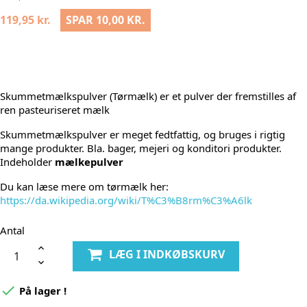
119,95 kr.
SPAR 10,00 KR.
Skummetmælkspulver (Tørmælk) er et pulver der fremstilles af
ren pasteuriseret mælk
Skummetmælkspulver er meget fedtfattig, og bruges i rigtig
mange produkter. Bla. bager, mejeri og konditori produkter.
Indeholder
mælkepulver
Du kan læse mere om tørmælk her:
https://da.wikipedia.org/wiki/T%C3%B8rm%C3%A6lk
Antal
LÆG I INDKØBSKURV

På lager !