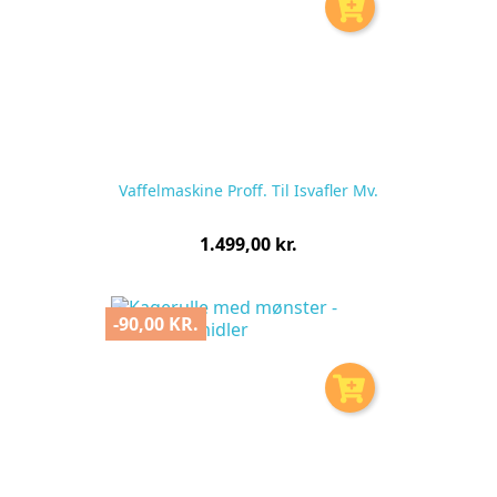
Vaffelmaskine Proff. Til Isvafler Mv.
Pris
1.499,00 kr.
pr.
stk
-90,00 KR.