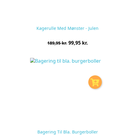
Kagerulle Med Mønster - Julen
Normalpris
Pris
99,95 kr.
189,95 kr.
pr.
stk
Bagering Til Bla. Burgerboller