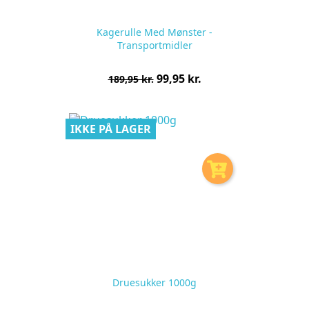
Kagerulle Med Mønster -
Transportmidler
Normalpris
Pris
99,95 kr.
189,95 kr.
pr.
stk
IKKE PÅ LAGER
Druesukker 1000g