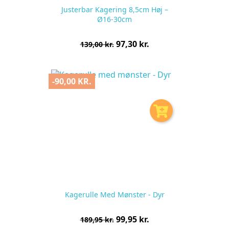
Justerbar Kagering 8,5cm Høj –
Ø16-30cm
Normalpris
Pris
97,30 kr.
139,00 kr.
pr.
stk
-90,00 KR.
Kagerulle Med Mønster - Dyr
Normalpris
Pris
99,95 kr.
189,95 kr.
pr.