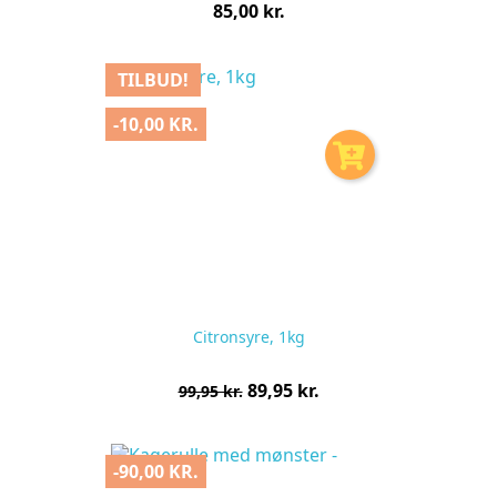
Pris
85,00 kr.
pr.
stk
TILBUD!
-10,00 KR.
Citronsyre, 1kg
Normalpris
Pris
89,95 kr.
99,95 kr.
pr.
stk
-90,00 KR.