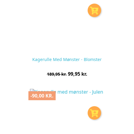
Kagerulle Med Mønster - Blomster
Normalpris
Pris
99,95 kr.
189,95 kr.
pr.
stk
-90,00 KR.