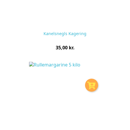
Kanelsnegls Kagering
Pris
35,00 kr.
pr.
stk