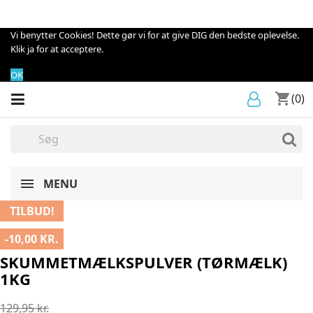
Vi benytter Cookies! Dette gør vi for at give DIG den bedste oplevelse.
Klik ja for at acceptere.
OK
shopping_cart
(0)
MENU
TILBUD!
-10,00 KR.
SKUMMETMÆLKSPULVER (TØRMÆLK)
1KG
129,95 kr.