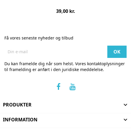
Pris
39,00 kr.
pr.
stk
Få vores seneste nyheder og tilbud
Du kan framelde dig når som helst. Vores kontaktoplysninger
til framelding er anført i den juridiske meddelelse.
PRODUKTER

INFORMATION
