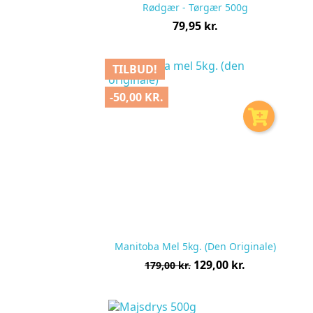
Rødgær - Tørgær 500g
Pris
79,95 kr.
pr.
stk
TILBUD!
-50,00 KR.
Manitoba Mel 5kg. (den Originale)
Normalpris
Pris
129,00 kr.
179,00 kr.
pr.
stk