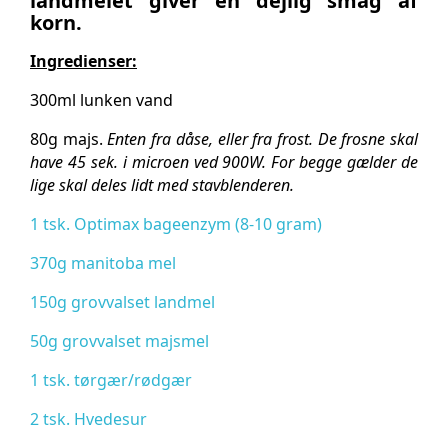
landmelet giver en dejlig smag af
korn.
Ingredienser:
300ml lunken vand
80g majs.
Enten fra dåse, eller fra frost. De frosne skal
have 45 sek. i microen ved 900W. For begge gælder de
lige skal deles lidt med stavblenderen.
1 tsk. Optimax bageenzym (8-10 gram)
370g manitoba mel
150g grovvalset landmel
50g grovvalset majsmel
1 tsk. tørgær/rødgær
2 tsk. Hvedesur