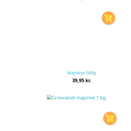
Majsdrys 500g
Pris
39,95 kr.
pr.
stk