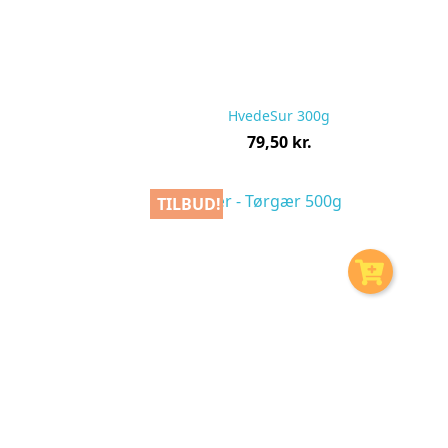
HvedeSur 300g
Pris
79,50 kr.
pr.
stk
TILBUD!