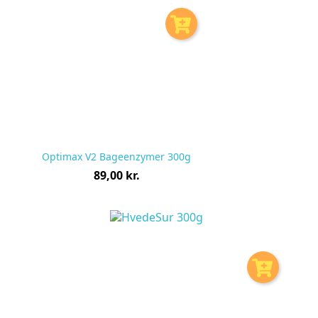
Optimax V2 Bageenzymer 300g
Pris
89,00 kr.
pr.
stk