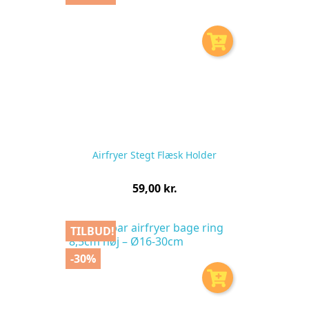
Airfryer Stegt Flæsk Holder
Pris
59,00 kr.
pr.
stk
TILBUD!
-30%