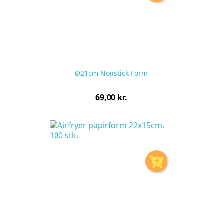
Ø21cm Nonstick Form
Pris
69,00 kr.
pr.
stk