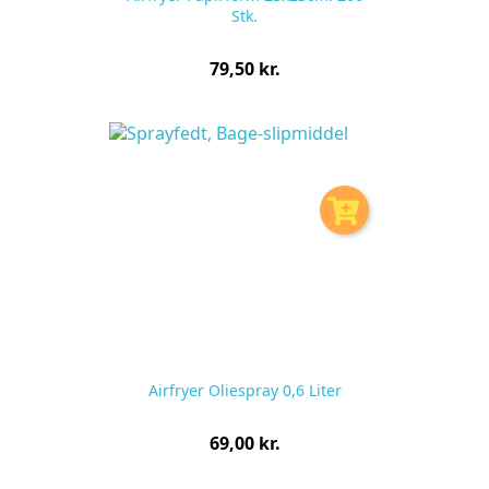
Stk.
Pris
79,50 kr.
pr.
stk
Airfryer Oliespray 0,6 Liter
Pris
69,00 kr.
pr.
stk