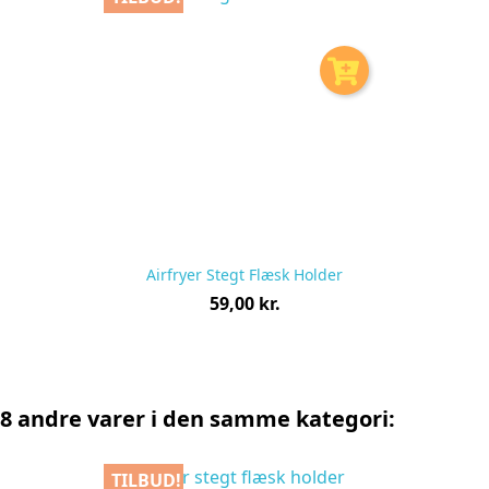
Airfryer Stegt Flæsk Holder
Pris
59,00 kr.
pr.
stk
8 andre varer i den samme kategori:
TILBUD!