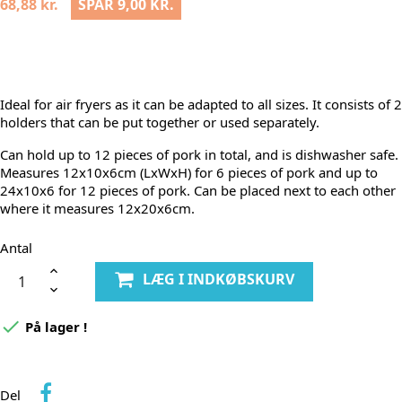
68,88 kr.
SPAR 9,00 KR.
Ideal for air fryers as it can be adapted to all sizes. It consists of 2
holders that can be put together or used separately.
Can hold up to 12 pieces of pork in total, and is dishwasher safe.
Measures 12x10x6cm (LxWxH) for 6 pieces of pork and up to
24x10x6 for 12 pieces of pork. Can be placed next to each other
where it measures 12x20x6cm.
Antal
LÆG I INDKØBSKURV

På lager !
Del