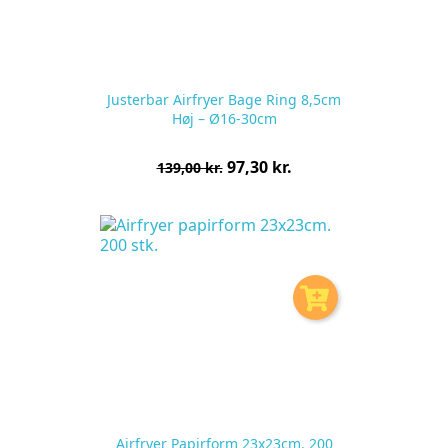
Justerbar Airfryer Bage Ring 8,5cm
Høj – Ø16-30cm
Normalpris
Pris
97,30 kr.
139,00 kr.
pr.
stk
Airfryer Papirform 23x23cm. 200