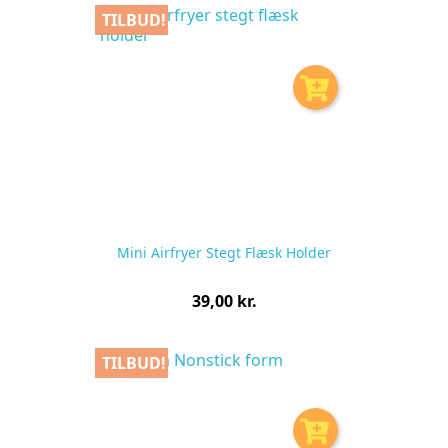
TILBUD!
Mini Airfryer Stegt Flæsk Holder
Pris
39,00 kr.
pr.
stk
TILBUD!