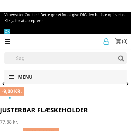
Vi benytter Cookies! Dette gør vi for at give DIG den bedste oplevelse.
Klik ja for at acceptere.
OK
shopping_cart
(0)
MENU


-9,00 KR.
JUSTERBAR FLÆSKEHOLDER
77,88 kr.