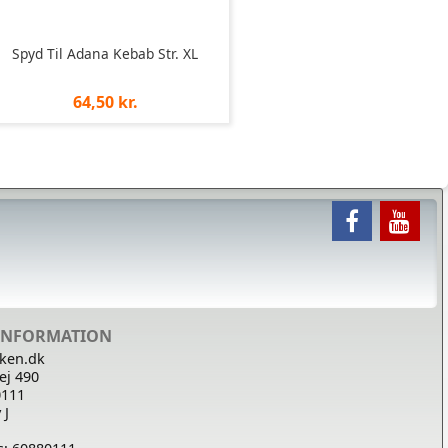
Spyd Til Adana Kebab Str. XL
Pris
64,50 kr.
pr.
stk
INFORMATION
kken.dk
ej 490
0111
 J