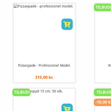
stk
TILBUD
Pizzaspade - Professionel Model.
R
Pris
315,00 kr.
pr.
stk
TILBUD!
TILBUD
-10,00 K