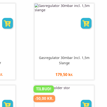
stk
Gasregulator 30mbar Incl. 1,5m
r
Slange
r.
Pris
179,50 kr.
pr.
stk
TILBUD!
-50,00 KR.