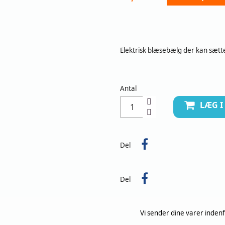
Elektrisk blæsebælg der kan sætte 
Antal
LÆG 
Del
Del
Vi sender dine varer inde