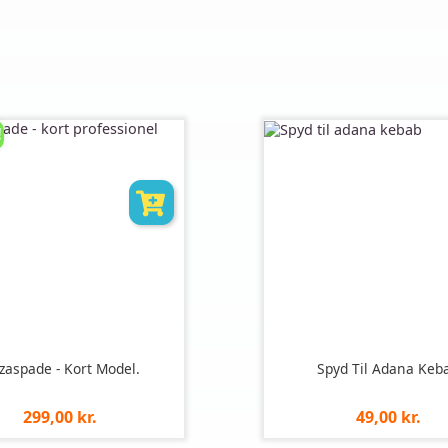
!
zzaspade - Kort Model.
Spyd Til Adana Keb
Pris
Pris
299,00 kr.
49,00 kr.
pr.
pr.