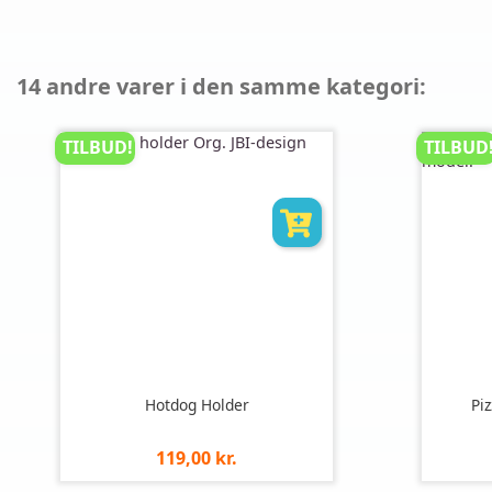
14 andre varer i den samme kategori:
TILBUD!
TILBUD
Hotdog Holder
Pi
Pris
119,00 kr.
pr.