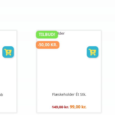
TILBUD!
-50,00 KR.
Flæskeholder Ét Stk.
ab
Normalpris
Pris
99,00 kr.
149,00 kr.
pr.