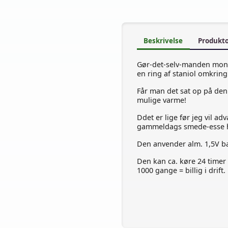
Beskrivelse
Produkt
Gør-det-selv-manden monte
en ring af staniol omkring
Får man det sat op på den
mulige varme!
Ddet er lige før jeg vil a
gammeldags smede-esse h
Den anvender alm. 1,5V ba
Den kan ca. køre 24 timer p
1000 gange = billig i drift.