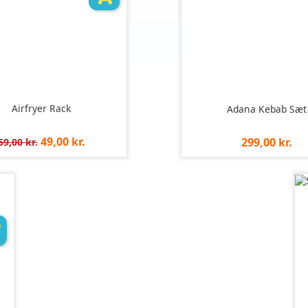
Airfryer Rack
Adana Kebab Sæt
Normalpris
Pris
49,00 kr.
Pris
299,00 kr.
59,00 kr.
pr.
pr.
stk
stk