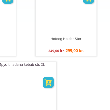
Hotdog Holder Stor
Normalpris
Pris
299,00 kr.
349,00 kr.
pr.
stk