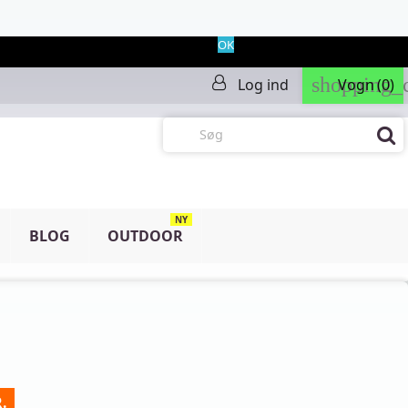
OK
shopping_c
Log ind
Vogn
(0)
NY
BLOG
OUTDOOR
.