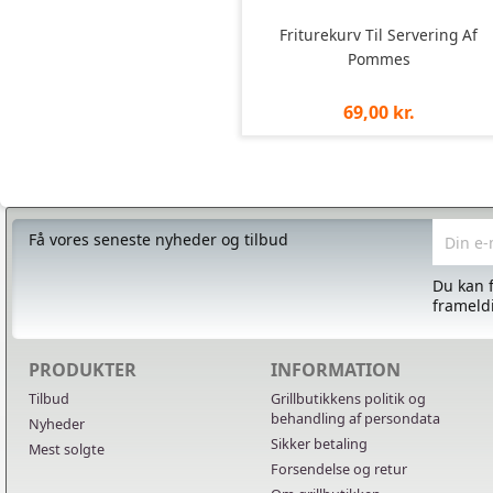
Friturekurv Til Servering Af
Pommes
Pris
69,00 kr.
pr.
stk
Få vores seneste nyheder og tilbud
Du kan f
frameldi
PRODUKTER
INFORMATION
Tilbud
Grillbutikkens politik og
behandling af persondata
Nyheder
Sikker betaling
Mest solgte
Forsendelse og retur