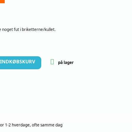
noget fut i briketterne/kullet.

I INDKØBSKURV
på lager
nfor 1-2 hverdage, ofte samme dag