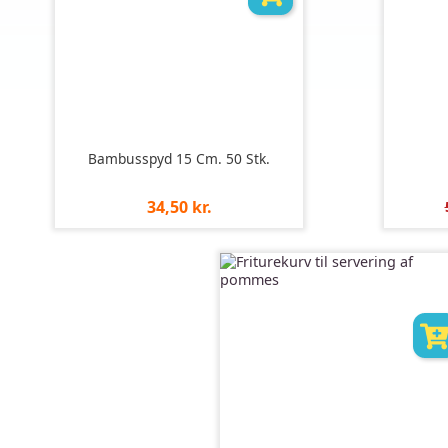
Bambusspyd 15 Cm. 50 Stk.
Pris
34,50 kr.
pr.
stk