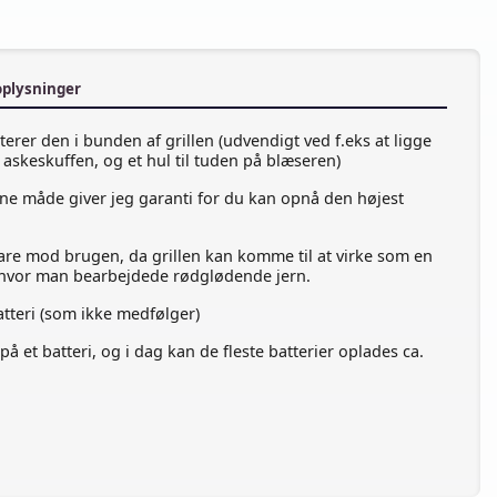
oplysninger
rer den i bunden af grillen (udvendigt ved f.eks at ligge
 askeskuffen, og et hul til tuden på blæseren)
ne måde giver jeg garanti for du kan opnå den højest
dvare mod brugen, da grillen kan komme til at virke som en
vor man bearbejdede rødglødende jern.
tteri (som ikke medfølger)
å et batteri, og i dag kan de fleste batterier oplades ca.