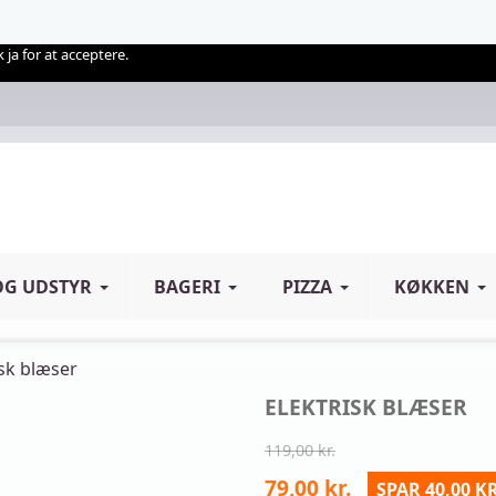
 ja for at acceptere.
OG UDSTYR
BAGERI
PIZZA
KØKKEN
isk blæser
ELEKTRISK BLÆSER
119,00 kr.
79,00 kr.
SPAR 40,00 KR