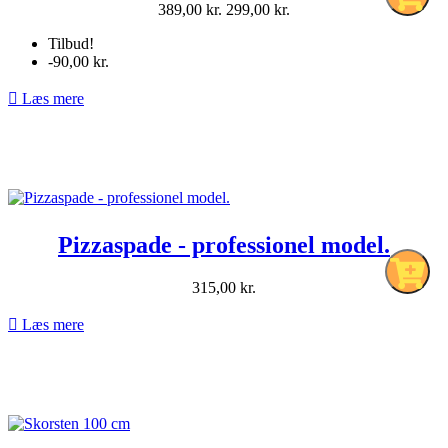
Normalpris
Pris
389,00 kr.
299,00 kr.
pr.
Tilbud!
stk
-90,00 kr.

Læs mere
Pizzaspade - professionel model.
Pris
315,00 kr.
pr.
stk

Læs mere