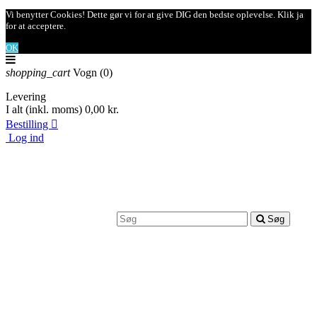
Vi benytter Cookies! Dette gør vi for at give DIG den bedste oplevelse. Klik ja
for at acceptere.
OK
shopping_cart
Vogn
(0)
Levering
I alt (inkl. moms)
0,00 kr.
Bestilling

Log ind
Søg