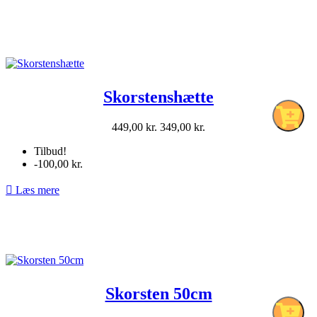
Skorstenshætte
Normalpris
Pris
449,00 kr.
349,00 kr.
pr.
Tilbud!
stk
-100,00 kr.

Læs mere
Skorsten 50cm