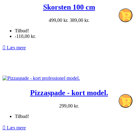
Skorsten 100 cm
Normalpris
Pris
499,00 kr.
389,00 kr.
pr.
Tilbud!
stk
-110,00 kr.

Læs mere
Pizzaspade - kort model.
Pris
299,00 kr.
pr.
Tilbud!
stk

Læs mere