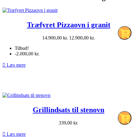
Træfyret Pizzaovn i granit
Normalpris
Pris
14.900,00 kr.
12.900,00 kr.
pr.
Tilbud!
stk
-2.000,00 kr.

Læs mere
Grillindsats til stenovn
Pris
339,00 kr.
pr.
stk

Læs mere