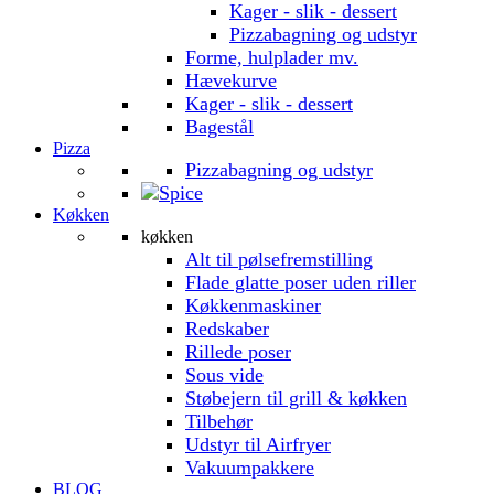
Kager - slik - dessert
Pizzabagning og udstyr
Forme, hulplader mv.
Hævekurve
Kager - slik - dessert
Bagestål
Pizza
Pizzabagning og udstyr
Køkken
køkken
Alt til pølsefremstilling
Flade glatte poser uden riller
Køkkenmaskiner
Redskaber
Rillede poser
Sous vide
Støbejern til grill & køkken
Tilbehør
Udstyr til Airfryer
Vakuumpakkere
BLOG