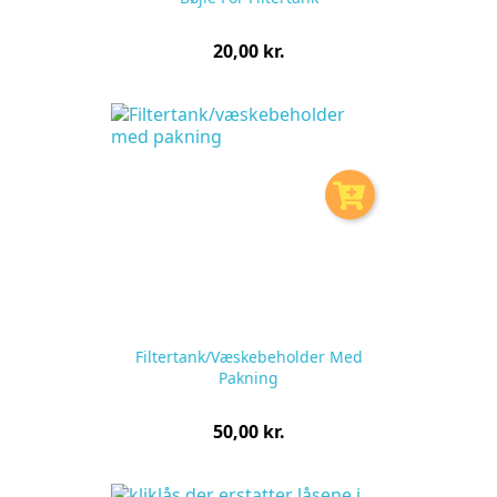
Pris
20,00 kr.
pr.
stk
Filtertank/væskebeholder Med
Pakning
Pris
50,00 kr.
pr.
stk