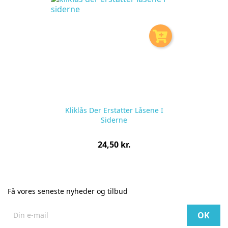
Kliklås Der Erstatter Låsene I
Siderne
Pris
24,50 kr.
pr.
stk
Få vores seneste nyheder og tilbud