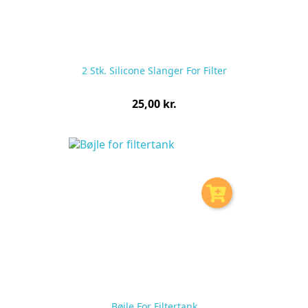
2 Stk. Silicone Slanger For Filter
Pris
25,00 kr.
pr.
stk
Bøjle For Filtertank