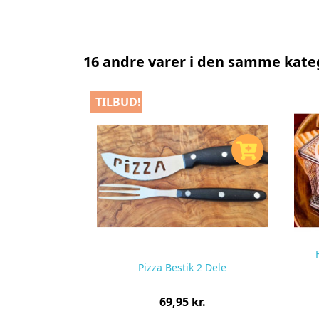
16 andre varer i den samme kate
TILBUD!
Pizza Bestik 2 Dele
Pris
69,95 kr.
pr.