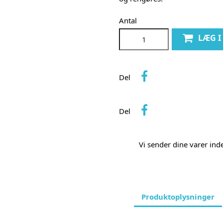
Antal
LÆG 
Del
Del
Vi sender dine varer in
Produktoplysninger