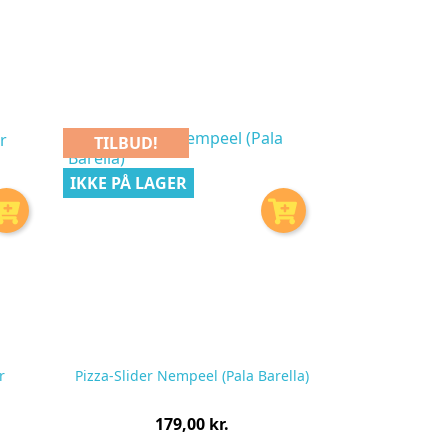
TILBUD!
IKKE PÅ LAGER
r
Pizza-Slider Nempeel (Pala Barella)
Pris
179,00 kr.
pr.