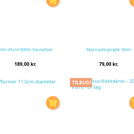
Film 45cm/300m Varmefast
Marinadesprøjte 30ml
Pris
Pris
189,00 kr.
79,00 kr.
pr.
pr.
stk
stk
TILBUD!