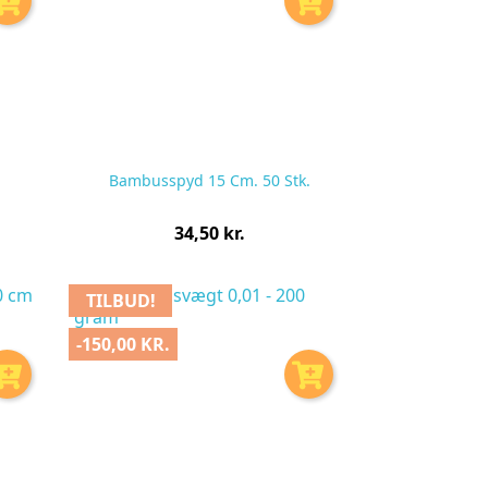
Bambusspyd 15 Cm. 50 Stk.
Pris
34,50 kr.
pr.
stk
TILBUD!
-150,00 KR.