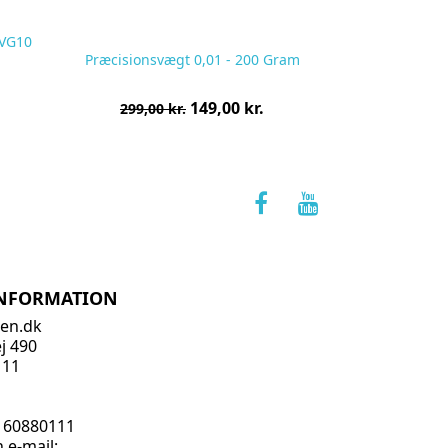
 VG10
Præcisionsvægt 0,01 - 200 Gram
Normalpris
Pris
149,00 kr.
299,00 kr.
pr.
stk
INFORMATION
ken.dk
j 490
111
J
:
60880111
 e-mail: