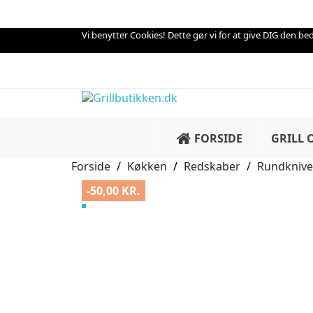
Vi benytter Cookies! Dette gør vi for at give DIG den beds
FORSIDE
GRILL 
Forside
Køkken
Redskaber
Rundkniv
-50,00 KR.