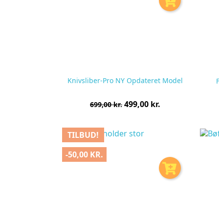
Knivsliber-Pro NY Opdateret Model
Normalpris
Pris
499,00 kr.
699,00 kr.
pr.
stk
TILBUD!
-50,00 KR.