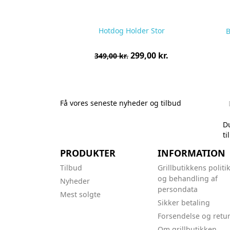
Hotdog Holder Stor
B
Normalpris
Pris
299,00 kr.
349,00 kr.
pr.
stk
Få vores seneste nyheder og tilbud
Du
ti
PRODUKTER
INFORMATION
Tilbud
Grillbutikkens politi
og behandling af
Nyheder
persondata
Mest solgte
Sikker betaling
Forsendelse og retu
Om grillbutikken