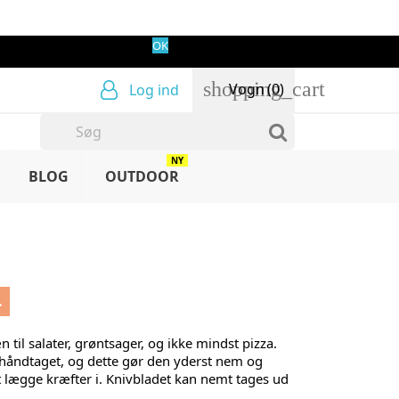
OK
shopping_cart
Vogn
(0)
Log ind
NY
BLOG
OUTDOOR
.
 til salater, grøntsager, og ikke mindst pizza.
 håndtaget, og dette gør den yderst nem og
at lægge kræfter i. Knivbladet kan nemt tages ud