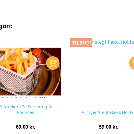
gori:
TILBUD!
Friturekurv Til Servering Af
Pommes
Airfryer Stegt Flæsk Holde
Pris
Pris
69,00 kr.
59,00 kr.
pr.
pr.