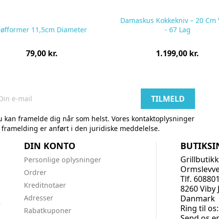
Damaskus Kokkekniv – 20 Cm
øfformer 11,5cm Diameter
- 67 Lag
Pris
Pris
79,00 kr.
1.199,00 kr.
pr.
pr.
stk
stk
 kan framelde dig når som helst. Vores kontaktoplysninger
l framelding er anført i den juridiske meddelelse.
DIN KONTO
BUTIKS
Grillbutik
k
Personlige oplysninger
Ormslevve
Ordrer
Tlf. 60880
Kreditnotaer
8260 Viby 
Adresser
Danmark
r
Ring til os
Rabatkuponer
Send os en