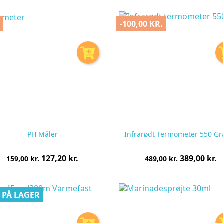
stk
stk
%
-100,00 KR.
PH Måler
Infrarødt Termometer 550 Gr
Normalpris
Pris
Normalpris
Pris
127,20 kr.
389,00 kr.
159,00 kr.
489,00 kr.
pr.
pr.
stk
stk
 PÅ LAGER