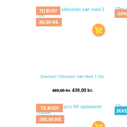
stk
TILBUD!
-20
-50,00 KR.
Diamant Slibesten Sæt Med 5 Stk.
Normalpris
Pris
439,00 kr.
489,00 kr.
pr.
stk
TILBUD!
IKKE
-200,00 KR.