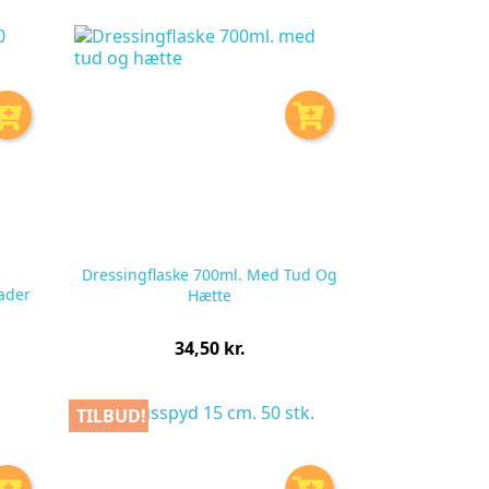
stk
Dressingflaske 700ml. Med Tud Og
ader
Hætte
Pris
34,50 kr.
pr.
stk
TILBUD!