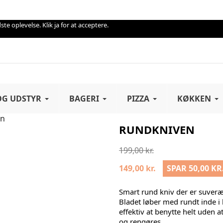
te oplevelse. Klik ja for at acceptere.
OG UDSTYR
BAGERI
PIZZA
KØKKEN
en
RUNDKNIVEN
199,00 kr.
149,00 kr.
SPAR 50,00 KR
Smart rund kniv der er suveræn
Bladet løber med rundt inde i
effektiv at benytte helt uden 
og rengøres.