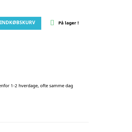

I INDKØBSKURV
På lager !
denfor 1-2 hverdage, ofte samme dag