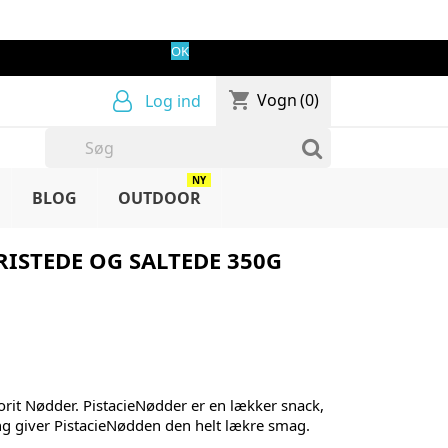
OK
shopping_cart
Vogn
(0)
Log ind
NY
BLOG
OUTDOOR
RISTEDE OG SALTEDE 350G
rit Nødder. PistacieNødder er en lækker snack,
ing giver PistacieNødden den helt lækre smag.