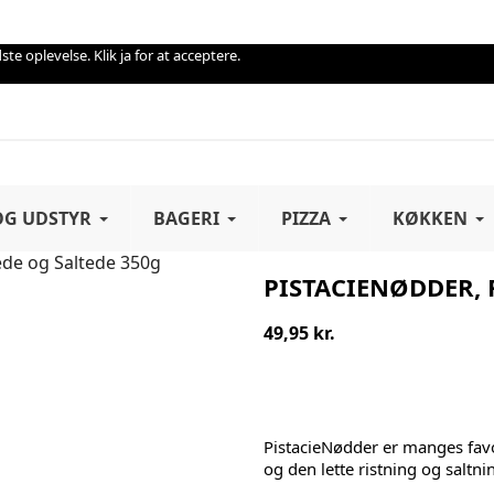
te oplevelse. Klik ja for at acceptere.
OG UDSTYR
BAGERI
PIZZA
KØKKEN
ede og Saltede 350g
PISTACIENØDDER, 
49,95 kr.
PistacieNødder er manges favo
og den lette ristning og saltn