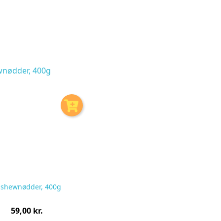
shewnødder, 400g
Pris
59,00 kr.
pr.