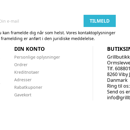
 kan framelde dig når som helst. Vores kontaktoplysninger
l framelding er anført i den juridiske meddelelse.
DIN KONTO
BUTIKS
Grillbutik
k
Personlige oplysninger
Ormslevve
Ordrer
Tlf. 60880
Kreditnotaer
8260 Viby 
Adresser
Danmark
r
Ring til os
Rabatkuponer
Send os en
Gavekort
info@grill