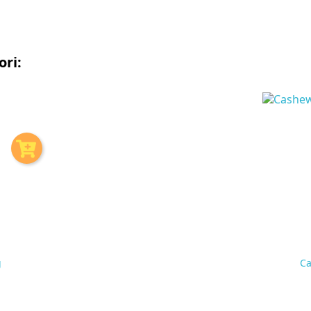
pr.
stk
ri:
g
Ca