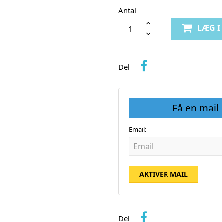
Antal
LÆG 
Del
Få en mail
Email:
AKTIVER MAIL
Del