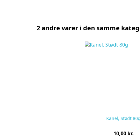
2 andre varer i den samme katego
Kanel, Stødt 80
Pris
10,00 kr.
pr.