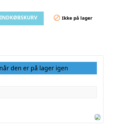
I INDKØBSKURV

Ikke på lager
 når den er på lager igen