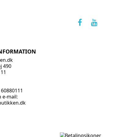
stk
INFORMATION
ken.dk
j 490
111
J
:
60880111
 e-mail:
butikken.dk