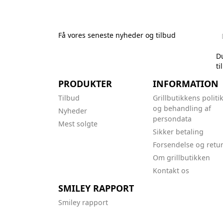
stk
Få vores seneste nyheder og tilbud
Du
ti
PRODUKTER
INFORMATION
Tilbud
Grillbutikkens politi
og behandling af
Nyheder
persondata
Mest solgte
Sikker betaling
Forsendelse og retu
Om grillbutikken
Kontakt os
SMILEY RAPPORT
Smiley rapport