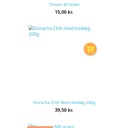
Timian 40 Gram
Pris
15,00 kr.
pr.
stk
Shiracha Chili Med Hvidløg 200g
Pris
39,50 kr.
pr.
stk