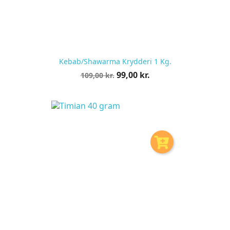
Kebab/shawarma Krydderi 1 Kg.
Normalpris
Pris
99,00 kr.
109,00 kr.
pr.
stk