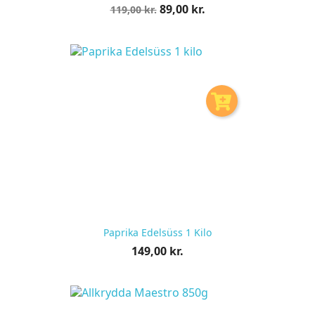
Normalpris
Pris
89,00 kr.
119,00 kr.
pr.
stk
Paprika Edelsüss 1 Kilo
Pris
149,00 kr.
pr.
stk