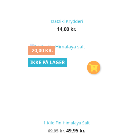
Tzatziki Krydderi
Pris
14,00 kr.
pr.
stk
-20,00 KR.
IKKE PÅ LAGER
1 Kilo Fin Himalaya Salt
Normalpris
Pris
49,95 kr.
69,95 kr.