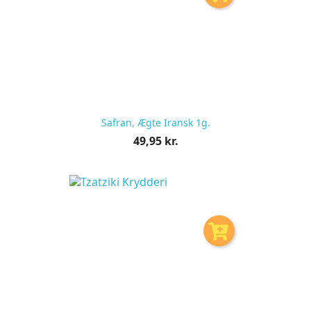
Safran, Ægte Iransk 1g.
Pris
49,95 kr.
pr.
stk