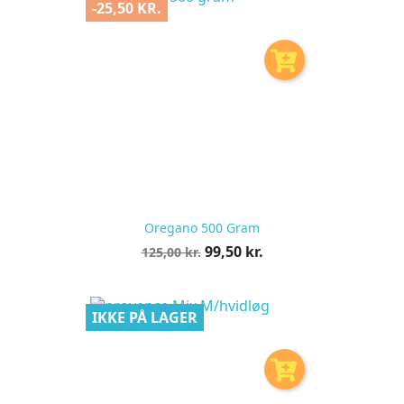
-25,50 KR.
Oregano 500 Gram
Normalpris
Pris
99,50 kr.
125,00 kr.
pr.
stk
IKKE PÅ LAGER