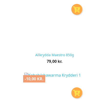
Allkrydda Maestro 850g
Pris
79,00 kr.
pr.
stk
-10,00 KR.