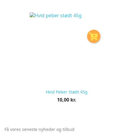
pr.
stk
Hvid Peber Stødt 45g
Pris
10,00 kr.
pr.
stk
Få vores seneste nyheder og tilbud