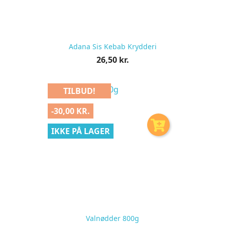
Adana Sis Kebab Krydderi
Pris
26,50 kr.
pr.
stk
TILBUD!
-30,00 KR.
IKKE PÅ LAGER
Valnødder 800g