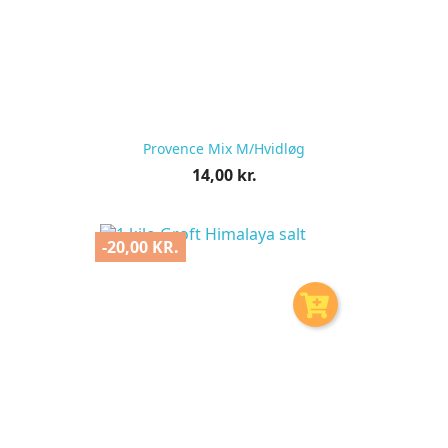
Provence Mix M/hvidløg
Pris
14,00 kr.
pr.
stk
-20,00 KR.