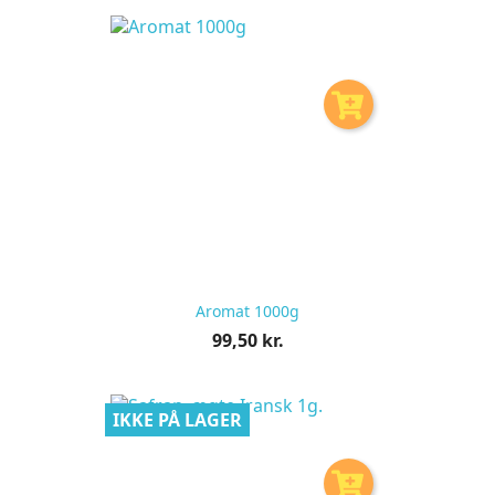
stk
Aromat 1000g
Pris
99,50 kr.
pr.
stk
IKKE PÅ LAGER