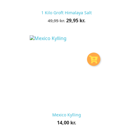
1 Kilo Groft Himalaya Salt
Normalpris
Pris
29,95 kr.
49,95 kr.
pr.
stk
Mexico Kylling
Pris
14,00 kr.
pr.