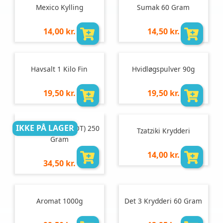
Mexico Kylling
Sumak 60 Gram
Pris
Pris
14,00 kr.
14,50 kr.
pr.
pr.
stk
stk
Havsalt 1 Kilo Fin
Hvidløgspulver 90g
Pris
Pris
19,50 kr.
19,50 kr.
pr.
pr.
stk
stk
IKKE PÅ LAGER
Karry Bombay (HOT) 250
Tzatziki Krydderi
Gram
Pris
14,00 kr.
Pris
34,50 kr.
pr.
pr.
stk
stk
Aromat 1000g
Det 3 Krydderi 60 Gram