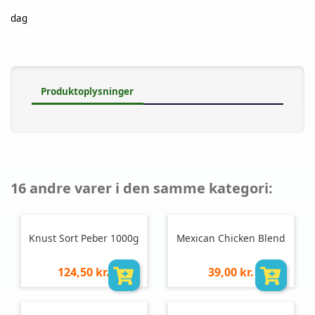
dag
Produktoplysninger
16 andre varer i den samme kategori:
Knust Sort Peber 1000g
Mexican Chicken Blend
Pris
Pris
124,50 kr.
39,00 kr.
pr.
pr.
stk
stk