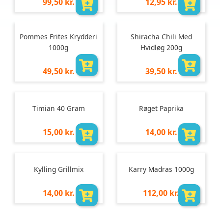
Pris
Pris
99,50 kr.
12,95 kr.
pr.
pr.
stk
stk
Pommes Frites Krydderi
Shiracha Chili Med
1000g
Hvidløg 200g
Pris
Pris
49,50 kr.
39,50 kr.
pr.
pr.
stk
stk
Timian 40 Gram
Røget Paprika
Pris
Pris
15,00 kr.
14,00 kr.
pr.
pr.
stk
stk
Kylling Grillmix
Karry Madras 1000g
Pris
Pris
14,00 kr.
112,00 kr.
pr.
pr.
stk
stk