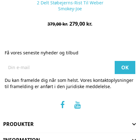
2 Delt Støbejerns-Rist Til Weber
Smokey-Joe
Normalpris
Pris
279,00 kr.
379,00 kr.
pr.
stk
Få vores seneste nyheder og tilbud
Du kan framelde dig når som helst. Vores kontaktoplysninger
til framelding er anført i den juridiske meddelelse.
PRODUKTER

INFORMATION