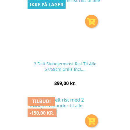
IKKE PÅ LAGER
3 Delt Støbejernsrist Rist Til Alle
57/58cm Grills Incl....
Pris
899,00 kr.
pr.
stk
TILBUD!
-150,00 KR.