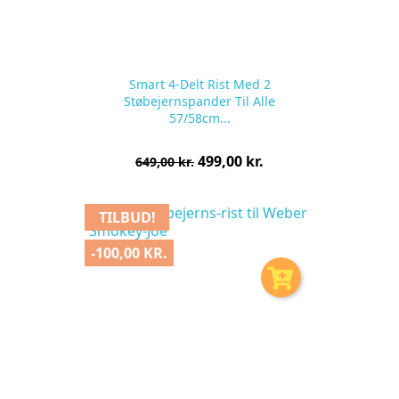
Smart 4-Delt Rist Med 2
Støbejernspander Til Alle
57/58cm...
Normalpris
Pris
499,00 kr.
649,00 kr.
pr.
stk
TILBUD!
-100,00 KR.