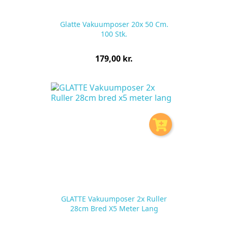
Glatte Vakuumposer 20x 50 Cm.
100 Stk.
Pris
179,00 kr.
pr.
stk
GLATTE Vakuumposer 2x Ruller
28cm Bred X5 Meter Lang