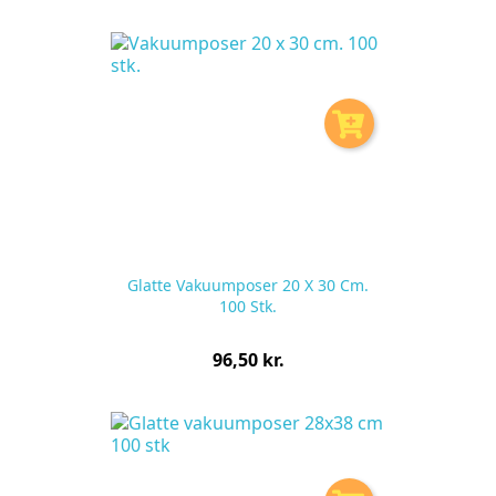
pr.
stk
Glatte Vakuumposer 20 X 30 Cm.
100 Stk.
Pris
96,50 kr.
pr.
stk