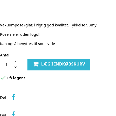
Vakuumpose (glat) i rigtig god kvalitet. Tykkelse 90my.
Poserne er uden logo!!
Kan også benyttes til sous vide
Antal
LÆG I INDKØBSKURV

På lager !
Del
Del