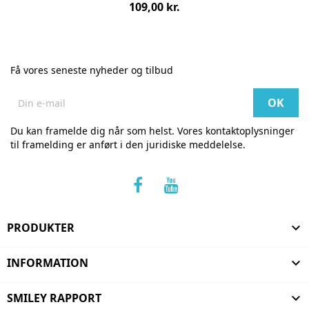
Pris
109,00 kr.
pr.
stk
Få vores seneste nyheder og tilbud
Du kan framelde dig når som helst. Vores kontaktoplysninger
til framelding er anført i den juridiske meddelelse.
PRODUKTER

INFORMATION

SMILEY RAPPORT
