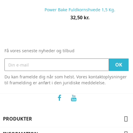
Power Bake Fuldkornshvede 1,5 Kg.
Pris
32,50 kr.
pr.
stk
Få vores seneste nyheder og tilbud
Du kan framelde dig når som helst. Vores kontaktoplysninger
til framelding er anført i den juridiske meddelelse.

PRODUKTER