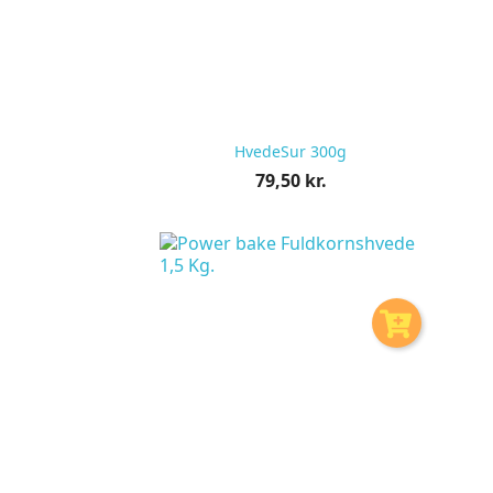
HvedeSur 300g
Pris
79,50 kr.
pr.
stk