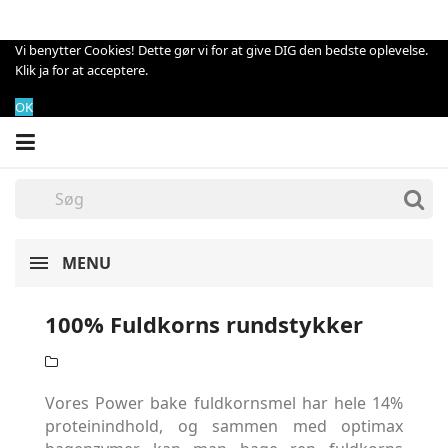
Vi benytter Cookies! Dette gør vi for at give DIG den bedste oplevelse.
Klik ja for at acceptere.
OK
MENU
100% Fuldkorns rundstykker
Vores Power bake fuldkornsmel har hele 14%
proteinindhold, og sammen med optimax