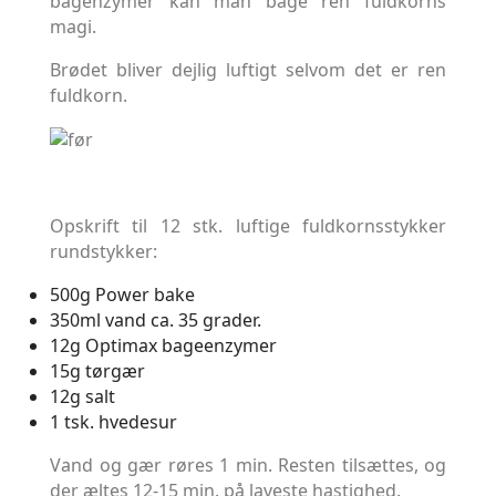
bagenzymer kan man bage ren fuldkorns
magi.
Brødet bliver dejlig luftigt selvom det er ren
fuldkorn.
Opskrift til 12 stk. luftige fuldkornsstykker
rundstykker:
500g Power bake
350ml vand ca. 35 grader.
12g Optimax bageenzymer
15g tørgær
12g salt
1 tsk. hvedesur
Vand og gær røres 1 min. Resten tilsættes, og
der æltes 12-15 min. på laveste hastighed.