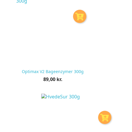
Optimax V2 Bageenzymer 300g
Pris
89,00 kr.
pr.
stk