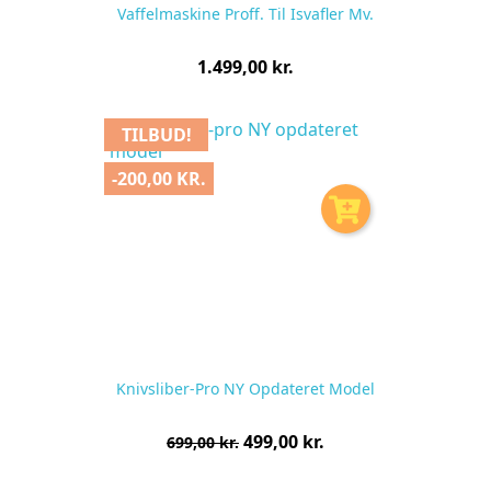
Vaffelmaskine Proff. Til Isvafler Mv.
Pris
1.499,00 kr.
pr.
stk
TILBUD!
-200,00 KR.
Knivsliber-Pro NY Opdateret Model
Normalpris
Pris
499,00 kr.
699,00 kr.
pr.
stk