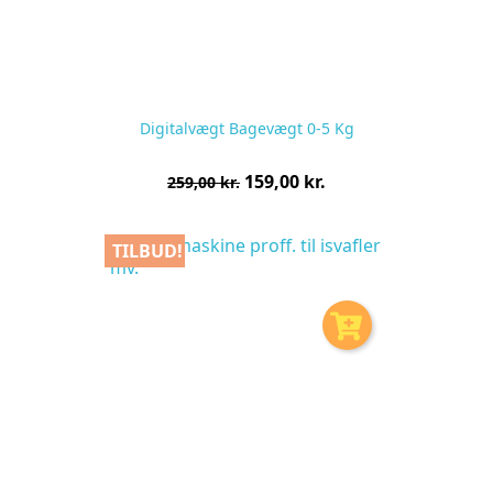
Digitalvægt Bagevægt 0-5 Kg
Normalpris
Pris
159,00 kr.
259,00 kr.
pr.
stk
TILBUD!