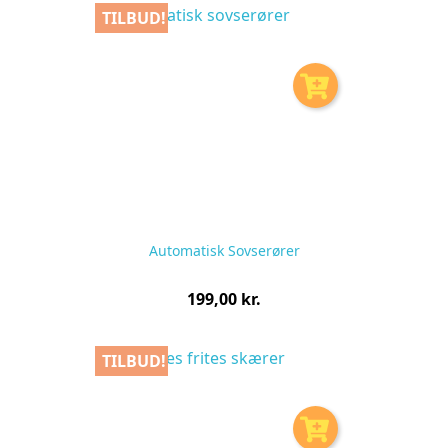
TILBUD!
Automatisk Sovserører
Pris
199,00 kr.
pr.
stk
TILBUD!