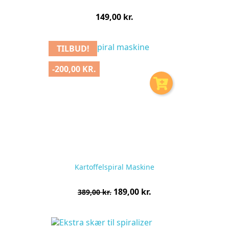
Pris
149,00 kr.
pr.
stk
TILBUD!
-200,00 KR.
Kartoffelspiral Maskine
Normalpris
Pris
189,00 kr.
389,00 kr.
pr.
stk