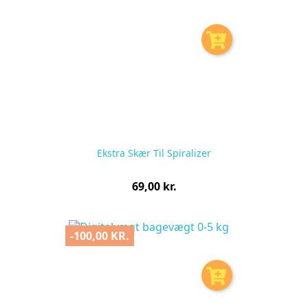
Ekstra Skær Til Spiralizer
Pris
69,00 kr.
pr.
stk
-100,00 KR.