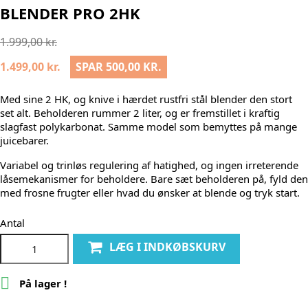
BLENDER PRO 2HK
1.999,00 kr.
1.499,00 kr.
SPAR 500,00 KR.
Med sine 2 HK, og knive i hærdet rustfri stål blender den stort
set alt. Beholderen rummer 2 liter, og er fremstillet i kraftig
slagfast polykarbonat. Samme model som bemyttes på mange
juicebarer.
Variabel og trinløs regulering af hatighed, og ingen irreterende
låsemekanismer for beholdere. Bare sæt beholderen på, fyld den
med frosne frugter eller hvad du ønsker at blende og tryk start.
Antal
LÆG I INDKØBSKURV

På lager !